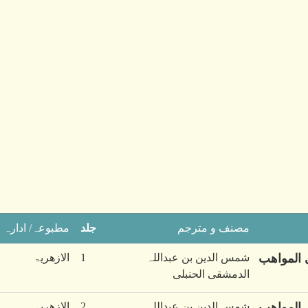
مصنف و مترجم
جلد
مطبوعہ/ ادارہ
 المواھب
شمس الدین بن عبداللہ
1
الازھریۃ
الدمشقی الحنبلی
 المواھب
شمس الدین بن عبداللہ
2
الازھریۃ