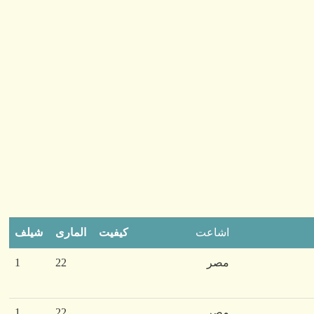
اشاعت
کیفیت
الماری
شیلف
مصر
22
1
مصر
22
1