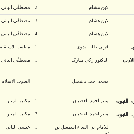
لابن ھشام
2
مصطفٰی البانی
لابن ھشام
3
مصطفٰی البانی
لابن ھشام
4
مصطفٰی البانی
یۃ
قرنی طلبہ بدوی
1
مطبعۃ الاستقام
الادب
الدکتور زکی مبارک
1
مصطفٰی البانی
محمد احمد باشمیل
1
الصوت الاسلام
 النبوبۃ
منیر احمد الغضبان
1
مکتبۃ المنار
 النبوبۃ
منیر احمد الغضبان
2
مکتبۃ المنار
للامام ابی الفداء اسمعٰیل بن
1
عیسٰی البانی