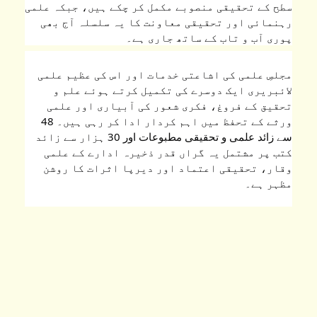
سطح کے تحقیقی منصوبے مکمل کر چکے ہیں، جبکہ علمی 
رہنمائی اور تحقیقی معاونت کا یہ سلسلہ آج بھی 
پوری آب و تاب کے ساتھ جاری ہے۔
مجلسِ علمی کی اشاعتی خدمات اور اس کی عظیم علمی 
لائبریری ایک دوسرے کی تکمیل کرتے ہوئے علم و 
تحقیق کے فروغ، فکری شعور کی آبیاری اور علمی 
ورثے کے تحفظ میں اہم کردار ادا کر رہی ہیں۔ 48 
سے زائد علمی و تحقیقی مطبوعات اور 30 ہزار سے زائد 
کتب پر مشتمل یہ گراں قدر ذخیرہ ادارے کے علمی 
وقار، تحقیقی اعتماد اور دیرپا اثرات کا روشن 
مظہر ہے۔