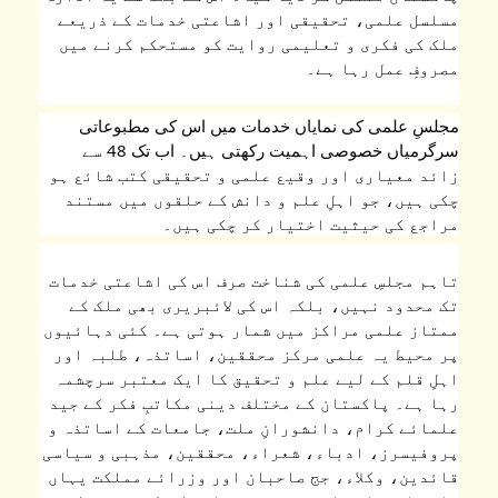
مسلسل علمی، تحقیقی اور اشاعتی خدمات کے ذریعے 
ملک کی فکری و تعلیمی روایت کو مستحکم کرنے میں 
مصروفِ عمل رہا ہے۔
مجلسِ علمی کی نمایاں خدمات میں اس کی مطبوعاتی 
سرگرمیاں خصوصی اہمیت رکھتی ہیں۔ اب تک 48 سے 
زائد معیاری اور وقیع علمی و تحقیقی کتب شائع ہو 
چکی ہیں، جو اہلِ علم و دانش کے حلقوں میں مستند 
مراجع کی حیثیت اختیار کر چکی ہیں۔
تاہم مجلسِ علمی کی شناخت صرف اس کی اشاعتی خدمات 
تک محدود نہیں، بلکہ اس کی لائبریری بھی ملک کے 
ممتاز علمی مراکز میں شمار ہوتی ہے۔ کئی دہائیوں 
پر محیط یہ علمی مرکز محققین، اساتذہ، طلبہ اور 
اہلِ قلم کے لیے علم و تحقیق کا ایک معتبر سرچشمہ 
رہا ہے۔ پاکستان کے مختلف دینی مکاتبِ فکر کے جید 
علمائے کرام، دانشورانِ ملت، جامعات کے اساتذہ و 
پروفیسرز، ادباء، شعراء، محققین، مذہبی و سیاسی 
قائدین، وکلاء، جج صاحبان اور وزرائے مملکت یہاں 