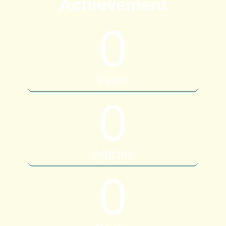
Achievement
0
Years
0
Articles
0