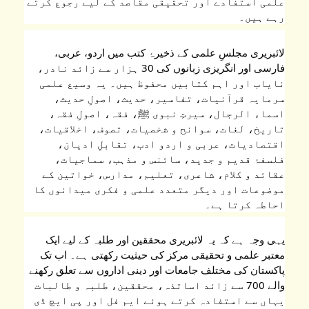
علمی استفادے اور تحقیقی مقاصد کے لیے رجوع کرتے 
رہے ہیں۔
لائبریری مجلسِ علمی کے ذخیرۂ کتب میں اردو، عربی، 
فارسی اور انگریزی زبانوں کی 30 ہزار سے زائد نادر، 
نایاب اور اہم کتابیں محفوظ ہیں۔ یہ وسیع علمی 
سرمایہ قرآنیات، تفاسیر، حدیث، اصولِ حدیث، 
اسماء الرجال، سیرتِ نبوی ﷺ، فقہ، اصولِ فقہ، 
تاریخ، لغات، سوانح و شخصیات، تصوف، اخلاقیات، 
اقتصادیات، عربی و اردو ادب، تقابلِ ادیان، 
فلسفۂ قدیم و جدید، سائنس و مذہب، سماجیات، 
عقائد و کلام، شاعری، تعلیم، مدارس، خواتین کے 
موضوعات اور دیگر متعدد علمی و فکری میدانوں کا 
احاطہ کرتا ہے۔
یہی وجہ ہے کہ یہ لائبریری محققین اور طلبہ کے لیے ایک 
معتبر علمی و تحقیقی مرکز کی حیثیت رکھتی ہے۔ اب تک 
پاکستان کی مختلف جامعات اور دینی اداروں سے تعلق رکھنے 
والے 700 سے زائد اساتذہ، محققین، طلبہ و طالبات 
یہاں سے استفادہ کرتے ہوئے ایم فل اور پی ایچ ڈی 